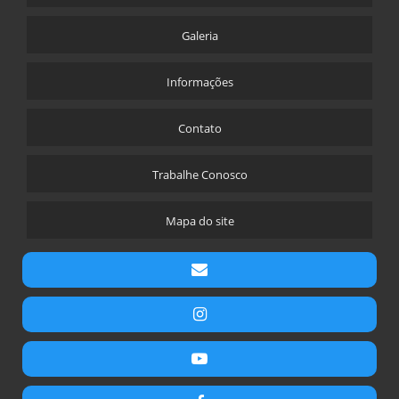
SOLO GRAMPEADO ETAPAS
Galeria
SOLO GRAMPEADO VERDE EXECUÇÃO
Informações
MURO SOLO GRAMPEADO
CONTENÇÃO DE TALUDES COM SOLO GRAMPEADO
Contato
CONTENÇÃO SOLO GRAMPEADO
SOLO GRAMPEADO PROCESSO EXECUTIVO
Trabalhe Conosco
SOLO GRAMPEADO EMPRESAS
Mapa do site
CUSTO SOLO GRAMPEADO
ESTACA RAIZ INCLINADA
ESTACA RAIZ EMBUTIDA EM ROCHA
DRENO SUB HORIZONTAL
DRENAGEM PROFUNDA
MICRO ESTACA INJETADA
MICRO ESTACA RAIZ