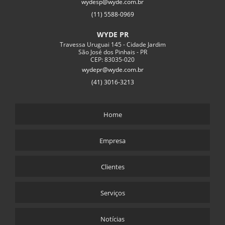
wydesp@wyde.com.br
CORTINA ANCORADA
(11) 5588-0969
CORTINA ATIRANTADA PREÇO
WYDE PR
Travessa Uruguai 145 - Cidade Jardim
DESMONTE DE ROCHA COM ARGAMASSA EXPANSIVA
São José dos Pinhais - PR
CEP: 83035-020
DRENO PROFUNDO
wydepr@wyde.com.br
EMPRESA DE CONCRETO PROJETADO
(41) 3016-3213
ESTACA RAIZ CUSTO
ESTACA RAIZ PREÇO
Home
ESTACA TIPO RAIZ
Empresa
EXECUÇÃO DE MICRO ESTACA
INJEÇÃO DE CALDA DE CIMENTO
Clientes
PROJEÇÃO DE CONCRETO
RECUPERAÇÃO DE CORTINA ATIRANTADA
Serviços
SOLO GRAMPEADO CUSTO
Notícias
SOLO GRAMPEADO COM CONCRETO PROJETADO