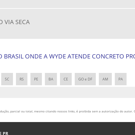
 VIA SECA
DO BRASIL ONDE A WYDE ATENDE CONCRETO PR
SC
RS
PE
BA
CE
GO e DF
AM
PA
ução, parcial ou total, mesmo citando nossos links, é proibida sem a autorização do autor. C
 PR