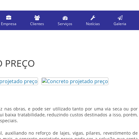
Empresa
Clientes
Serviços
Notícias
Galeria
O PREÇO
z nas obras, e pode ser utilizado tanto por uma via seca ou por
i baixa tratabilidade, reduzindo custos destinados a isso, porém,
speciais.
, auxiliando no reforço de lajes, vigas, pilares, revestimento de
o mais, o
concreto projetado preço
pode ser a solução que conta