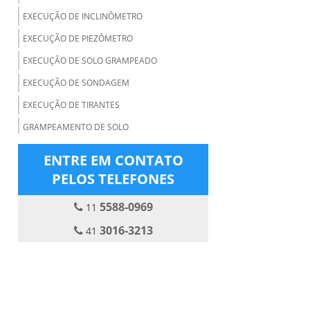
EXECUÇÃO DE INCLINÔMETRO
EXECUÇÃO DE PIEZÔMETRO
EXECUÇÃO DE SOLO GRAMPEADO
EXECUÇÃO DE SONDAGEM
EXECUÇÃO DE TIRANTES
GRAMPEAMENTO DE SOLO
INJEÇÃO DE CONSOLIDAÇÃO
ENTRE EM CONTATO
INSTRUMENTAÇÃO GEOTÉCNICA
PELOS TELEFONES
MONITORAMENTO GEOTÉCNICO
5588-0969
11
PERFURAÇÃO EM ROCHA
3016-3213
41
PRESSO ANCORAGEM
PROVA DE CARGA ESTÁTICA
REBAIXAMENTO DE LENÇOL FREÁTICO
REFORÇO DE FUNDAÇÃO