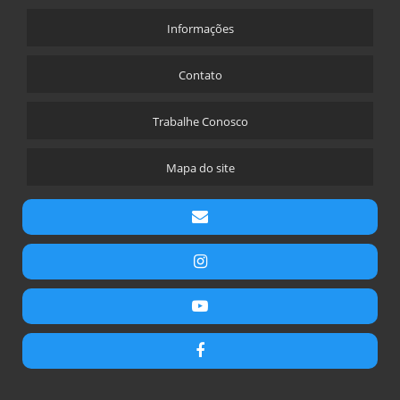
SOLO GRAMPEADO VERDE EXECUÇÃO
Informações
MURO SOLO GRAMPEADO
Contato
CONTENÇÃO DE TALUDES COM SOLO GRAMPEADO
CONTENÇÃO SOLO GRAMPEADO
Trabalhe Conosco
SOLO GRAMPEADO PROCESSO EXECUTIVO
SOLO GRAMPEADO EMPRESAS
Mapa do site
CUSTO SOLO GRAMPEADO
ESTACA RAIZ INCLINADA
ESTACA RAIZ EMBUTIDA EM ROCHA
DRENO SUB HORIZONTAL
DRENAGEM PROFUNDA
MICRO ESTACA INJETADA
MICRO ESTACA RAIZ
CONCRETO PROJETADO VIA SECA