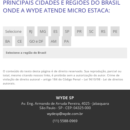
PRINCIPAIS CIDADES E REGIÕES DO BRASIL
TIRANTE DEFINITIVO
ONDE A WYDE ATENDE MICRO ESTACA:
TIRANTE PROVISÓRIO
CONCRETO PROJETADO PREÇO
Selecione
RJ
MG
ES
SP
PR
SC
RS
PE
EMPRESAS QUE EXECUTAM ESTACA RAIZ
BA
CE
GO e DF
AM
PA
ESTACA RAIZ EXECUÇÃO
Selecione a região do Brasil
PROVA DE CARGA ESTÁTICA FUNDAÇÕES
SERVIÇO DE SONDAGEM DE SOLO
O conteúdo do texto desta página é de direito reservado. Sua reprodução, parcial ou
SOLO GRAMPEADO EXECUÇÃO
total, mesmo citando nossos links, é proibida sem a autorização do autor. Crime de
violação de direito autoral – artigo 184 do Código Penal –
Lei 9610/98 - Lei de direitos
SOLO GRAMPEADO PREÇO
autorais
.
SONDAGEM DE SOLO CUSTO
WYDE SP
TIRANTES PARA CONTENÇÃO
Av. Eng. Armando de Arruda Pereira, 4025 - Jabaquara
São Paulo - SP - CEP: 04325-000
TIRANTES PROTENDIDOS
wydesp@wyde.com.br
APLICAÇÃO DE CONCRETO PROJETADO
(11) 5588-0969
CORTINA ANCORADA