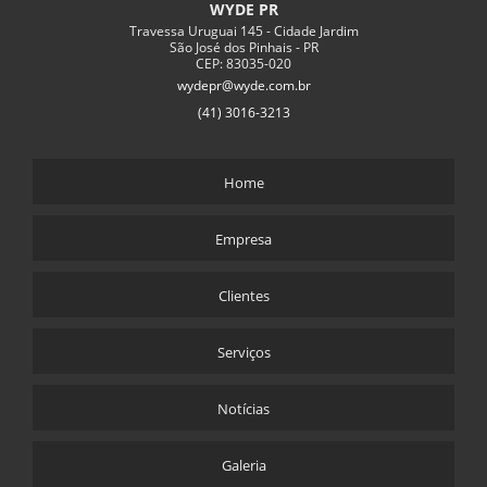
WYDE PR
CORTINA ATIRANTADA PREÇO
Travessa Uruguai 145 - Cidade Jardim
São José dos Pinhais - PR
CEP: 83035-020
DESMONTE DE ROCHA COM ARGAMASSA EXPANSIVA
wydepr@wyde.com.br
DRENO PROFUNDO
(41) 3016-3213
EMPRESA DE CONCRETO PROJETADO
ESTACA RAIZ CUSTO
Home
ESTACA RAIZ PREÇO
ESTACA TIPO RAIZ
Empresa
EXECUÇÃO DE MICRO ESTACA
Clientes
INJEÇÃO DE CALDA DE CIMENTO
PROJEÇÃO DE CONCRETO
Serviços
RECUPERAÇÃO DE CORTINA ATIRANTADA
Notícias
SOLO GRAMPEADO CUSTO
SOLO GRAMPEADO COM CONCRETO PROJETADO
Galeria
SOLO GRAMPEADO ETAPAS