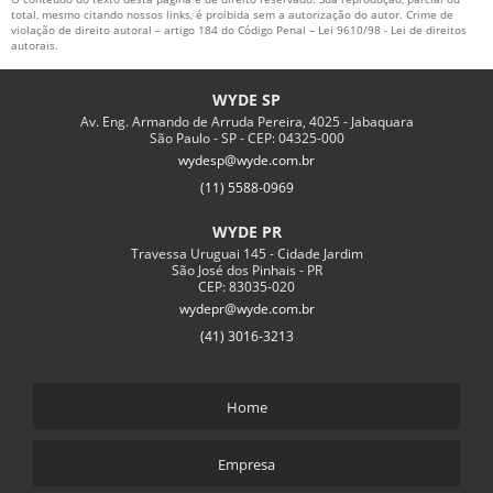
total, mesmo citando nossos links, é proibida sem a autorização do autor. Crime de
violação de direito autoral – artigo 184 do Código Penal –
SONDAGEM SPT T
Lei 9610/98 - Lei de direitos
autorais
.
TIRANTE DEFINITIVO
WYDE SP
TIRANTE PROVISÓRIO
Av. Eng. Armando de Arruda Pereira, 4025 - Jabaquara
CONCRETO PROJETADO PREÇO
São Paulo - SP - CEP: 04325-000
wydesp@wyde.com.br
EMPRESAS QUE EXECUTAM ESTACA RAIZ
(11) 5588-0969
ESTACA RAIZ EXECUÇÃO
WYDE PR
PROVA DE CARGA ESTÁTICA FUNDAÇÕES
Travessa Uruguai 145 - Cidade Jardim
São José dos Pinhais - PR
SERVIÇO DE SONDAGEM DE SOLO
CEP: 83035-020
wydepr@wyde.com.br
SOLO GRAMPEADO EXECUÇÃO
(41) 3016-3213
SOLO GRAMPEADO PREÇO
SONDAGEM DE SOLO CUSTO
Home
TIRANTES PARA CONTENÇÃO
TIRANTES PROTENDIDOS
Empresa
APLICAÇÃO DE CONCRETO PROJETADO