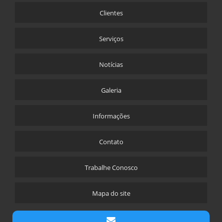
Clientes
CORTINA ANCORADA
CORTINA ATIRANTADA PREÇO
Serviços
DESMONTE DE ROCHA COM ARGAMASSA EXPANSIVA
DRENO PROFUNDO
Notícias
EMPRESA DE CONCRETO PROJETADO
Galeria
ESTACA RAIZ CUSTO
ESTACA RAIZ PREÇO
Informações
ESTACA TIPO RAIZ
EXECUÇÃO DE MICRO ESTACA
Contato
INJEÇÃO DE CALDA DE CIMENTO
Trabalhe Conosco
PROJEÇÃO DE CONCRETO
RECUPERAÇÃO DE CORTINA ATIRANTADA
Mapa do site
SOLO GRAMPEADO CUSTO
SOLO GRAMPEADO COM CONCRETO PROJETADO