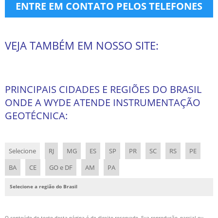
ENTRE EM CONTATO PELOS TELEFONES
INSTRUMENTAÇÃO GEOTÉCNICA
MONITORAMENTO GEOTÉCNICO
VEJA TAMBÉM EM NOSSO SITE:
PERFURAÇÃO EM ROCHA
PRESSO ANCORAGEM
PROVA DE CARGA ESTÁTICA
PRINCIPAIS CIDADES E REGIÕES DO BRASIL
REBAIXAMENTO DE LENÇOL FREÁTICO
ONDE A WYDE ATENDE INSTRUMENTAÇÃO
REFORÇO DE FUNDAÇÃO
GEOTÉCNICA:
SOLO GRAMPEADO
SOLO GRAMPEADO VERDE
Selecione
RJ
MG
ES
SP
PR
SC
RS
PE
SONDAGEM A PERCUSSÃO
BA
CE
GO e DF
AM
PA
SONDAGEM A PERCUSSÃO COM TORQUE
SONDAGEM GEOTÉCNICA
Selecione a região do Brasil
SONDAGEM MISTA
SONDAGEM ROTATIVA
O conteúdo do texto desta página é de direito reservado. Sua reprodução, parcial ou